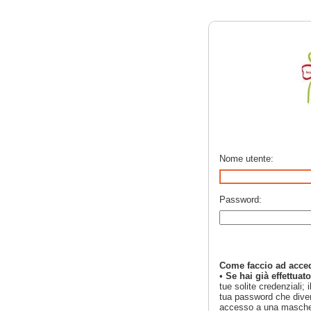
Benvenuto
Come faccio ad accedere
Nome utente:
•
Se hai già effettuato l
•
Se non hai mai effettu
Password:
Come faccio ad acced
•
Se hai già effettuat
tue solite credenziali; 
tua password che divent
accesso a una mascheri