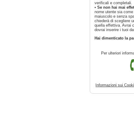
verificali e completali.
•
Se non hai mai effe
nome utente sia come p
maiuscolo e senza spaz
chiederà di scegliere 
quella effettiva. Avra
dovrai inserire i tuoi da
Hai dimenticato la p
Per ulteriori inform
Per richiedere informaz
Informazioni sui Cook